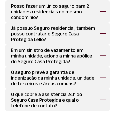
vigência
Posso fazer um único seguro para 2
Sim, o reajuste é aplicado aos seguros
unidades residenciais no mesmo
com vigência de 12 meses ou mais,
condomínio?
referenciado pelo índice Nacional de
Preços ao Consumidor Amplo (IPCA).
Já possuo Seguro residencial, também
Não, caso você possua mais de uma
posso contratar o Seguro Casa
unidade no condomínio, deverá ser feito
Protegida Lello?
um seguro para cada unidade.
Em um sinistro de vazamento em
Sim, o Seguro Casa Protegida tem a
minha unidade, aciono a minha apólice
cobertura de RUPTURA DE
do Seguro Casa Protegida?
ENCANAMENTOS que é exclusiva e não tem
essa cobertura em sua apólice residencial.
O seguro prevê a garantia de
Quando o causador do vazamento for a
indenização da minha unidade, unidade
sua unidade será acionado o sinistro pela
de terceiros e áreas comuns?
sua apólice, caso o causador seja a
unidade do vizinho iremos acionar a
O que cobre a assistência 24h do
Sim , em caso de Ruptura de Encanamento
apólice da unidade causadora do
Seguro Casa Protegida e qual o
será indenizada a unidade optante
vazamento.
telefone de contato?
causadora, a unidade de terceiros e áreas
comuns afetadas, de acordo com o limite