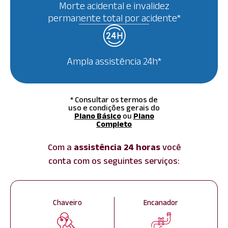
Morte acidental e invalidez
permanente total por acidente*
Ampla assistência 24h*
* Consultar os termos de
uso e condições gerais do
Plano Básico
ou
Plano
Completo
Com a
assistência 24 horas
você
conta com os seguintes serviços:
Chaveiro
Encanador